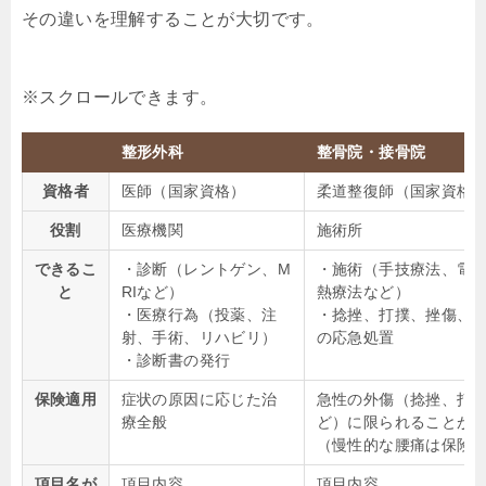
その違いを理解することが大切です。
整形外科
整骨院・接骨院
資格者
医師（国家資格）
柔道整復師（国家資格
役割
医療機関
施術所
できるこ
・診断（レントゲン、M
・施術（手技療法、電
と
RIなど）
熱療法など）
・医療行為（投薬、注
・捻挫、打撲、挫傷、
射、手術、リハビリ）
の応急処置
・診断書の発行
保険適用
症状の原因に応じた治
急性の外傷（捻挫、打
療全般
ど）に限られることが
（慢性的な腰痛は保険
項目名が
項目内容
項目内容