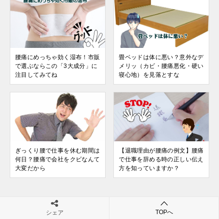
腰痛にめっちゃ効く湿布！市販
畳ベッドは体に悪い？意外なデ
で選ぶならこの「3大成分」に
メリッ（カビ・腰痛悪化・硬い
注目してみてね
寝心地）を見落とすな
ぎっくり腰で仕事を休む期間は
【退職理由が腰痛の例文】腰痛
何日？腰痛で会社をクビなんて
で仕事を辞める時の正しい伝え
大変だから
方を知っていますか？
TOPへ
シェア