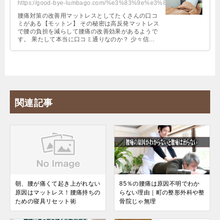
https://good-bye-lumbago.com/%e3%83%9e%e3%83%83%e3%83%88%e3%83%ac%e3%82%b9%e8...
腰痛対策の改善用マットレスとしてたくさんの口コ
ミがある【モットン】 その秘密は高反発マットレス
で腰の負担を減らして腰痛の改善効果があるようで
す。 果たして本当に口コミ通りなのか？ 少々信じ
られないのも当然です。 そこで、 …
関連記事
朝、腰が痛くて起き上がれない
85％の腰痛は原因不明でわか
原因はマットレス！腰痛持ちの
らない理由｜町の整形外科や整
ための寝具リセット術
骨院じゃ無理