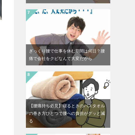
ぎっくり腰で仕事を休む期間は何日？腰
痛で会社をクビなんて大変だから
【腰痛持ち必見】寝るときのバスタオル
の巻き方ひとつで腰への負担がグッと減
る