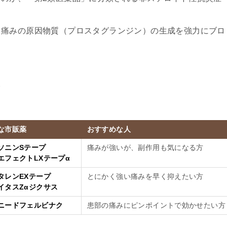
、痛みの原因物質（プロスタグランジン）の生成を強力にブロ
。
な市販薬
おすすめな人
ソニンSテープ
痛みが強いが、副作用も気になる方
エフェクトLXテープα
タレンEXテープ
とにかく強い痛みを早く抑えたい方
イタスZαジクサス
ニードフェルビナク
患部の痛みにピンポイントで効かせたい方