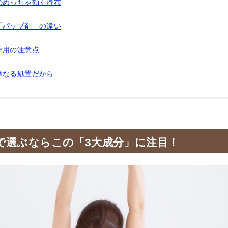
のめっちゃ効く湿布
「パップ剤」の違い
作用の注意点
単なる処置だから
で選ぶならこの「3大成分」に注目！