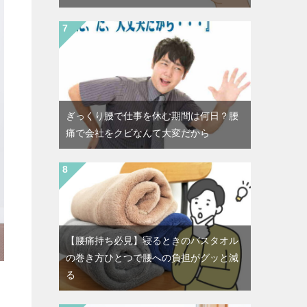
ぎっくり腰で仕事を休む期間は何日？腰
痛で会社をクビなんて大変だから
【腰痛持ち必見】寝るときのバスタオル
の巻き方ひとつで腰への負担がグッと減
る